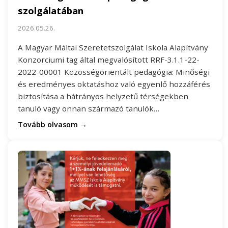
szolgálatában
2026.05.26.
A Magyar Máltai Szeretetszolgálat Iskola Alapítvány
Konzorciumi tag által megvalósított RRF-3.1.1-22-
2022-00001 Közösségorientált pedagógia: Minőségi
és eredményes oktatáshoz való egyenlő hozzáférés
biztosítása a hátrányos helyzetű térségekben
tanuló vagy onnan származó tanulók…
Tovább olvasom →