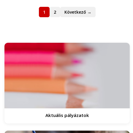
1
2
Következő →
Aktuális pályázatok