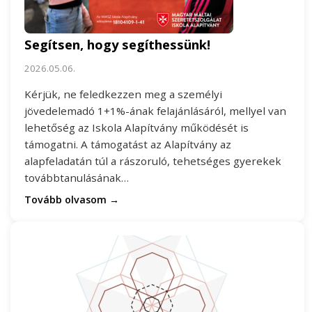
Segítsen, hogy segíthessünk!
2026.05.06.
Kérjük, ne feledkezzen meg a személyi
jövedelemadó 1+1%-ának felajánlásáról, mellyel van
lehetőség az Iskola Alapítvány működését is
támogatni. A támogatást az Alapítvány az
alapfeladatán túl a rászoruló, tehetséges gyerekek
továbbtanulásának…
Tovább olvasom →