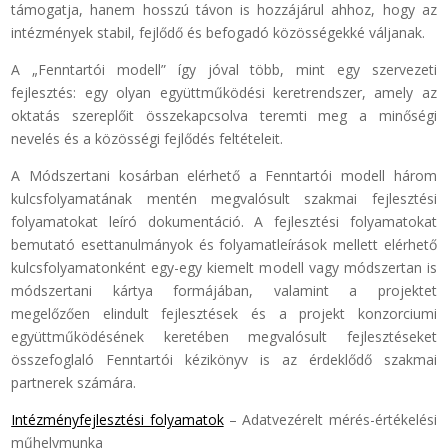
támogatja, hanem hosszú távon is hozzájárul ahhoz, hogy az
intézmények stabil, fejlődő és befogadó közösségekké váljanak.
A „Fenntartói modell” így jóval több, mint egy szervezeti
fejlesztés: egy olyan együttműködési keretrendszer, amely az
oktatás szereplőit összekapcsolva teremti meg a minőségi
nevelés és a közösségi fejlődés feltételeit.
A Módszertani kosárban elérhető a Fenntartói modell három
kulcsfolyamatának mentén megvalósult szakmai fejlesztési
folyamatokat leíró dokumentáció. A fejlesztési folyamatokat
bemutató esettanulmányok és folyamatleírások mellett elérhető
kulcsfolyamatonként egy-egy kiemelt modell vagy módszertan is
módszertani kártya formájában, valamint a projektet
megelőzően elindult fejlesztések és a projekt konzorciumi
együttműködésének keretében megvalósult fejlesztéseket
összefoglaló Fenntartói kézikönyv is az érdeklődő szakmai
partnerek számára.
Intézményfejlesztési folyamatok
– Adatvezérelt mérés-értékelési
műhelymunka