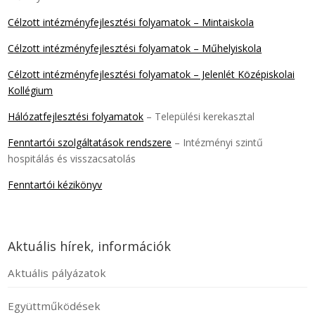
Célzott intézményfejlesztési folyamatok – Mintaiskola
Célzott intézményfejlesztési folyamatok – Műhelyiskola
Célzott intézményfejlesztési folyamatok – Jelenlét Középiskolai
Kollégium
Hálózatfejlesztési folyamatok
– Települési kerekasztal
Fenntartói szolgáltatások rendszere
– Intézményi szintű
hospitálás és visszacsatolás
Fenntartói kézikönyv
Aktuális hírek, információk
Aktuális pályázatok
Együttműködések