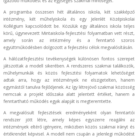
igazodó működést és az egységes szakmai minőséget.
A programba összesen hét általános iskola, két szakképző
intézmény, két műhelyiskola és egy Jelenlét Középiskolai
Kollégium kapcsolódott be. Közülük egy általános iskola teljes
körű, úgynevezett Mintaiskola-fejlesztési folyamatban vett részt,
amely során az intézmény és a fenntartó szoros
együttműködésben dolgozott a fejlesztési célok megvalósításán.
A hálózatfejlesztési tevékenységek különösen fontos szerepet
játszottak a modell sikerében. A rendszeres szakmai találkozók,
műhelymunkák és közös fejlesztési folyamatok lehetőséget
adtak arra, hogy az intézmények ne elszigetelten, hanem
egymástól tanulva fejlődjenek. Az így létrejövő szakmai közösség
nemcsak a projekt időszaka alatt jelentett értéket, hanem a
fenntartható működés egyik alapját is megteremtette.
A megvalósult fejlesztések eredményeként olyan fenntartói
rendszer jött létre, amely képes egyszerre reagálni az
intézmények eltérő igényeire, miközben közös szakmai irányt és
értékrendet képvisel. A modell nem csupán a jelenlegi működést