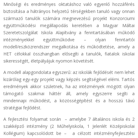
Minőségi és eredményes oktatáshoz való egyenlő hozzáférés
biztosítása a hátrányos helyzetű térségekben tanuló vagy onnan
származó tanulók számára megnevezésű projekt Konzorciumi
együttműködési megállapodás keretében a Magyar Máltai
Szeretetszolgálat Iskola Alapítvány a fenntartásában működő
intézményekkel együttműködve – olyan fenntartói
modell/eszközrendszer megalkotása és működtetése, amely a
HET célokkal összhangban elősegíti a tanulók, fiatalok iskolai
sikerességét, életpályájuk nyomon követését.
A modell alapgondolata egyszerű: az iskolák fejlődését nem lehet
kizárólag egy-egy projekt vagy képzés segítségével elérni. Tartós
eredmények akkor születnek, ha az intézmények mögött olyan
támogató szakmai háttér áll, amely egyszerre segíti a
mindennapi működést, a közösségépítést és a hosszú távú
stratégiai fejlődést.
A fejlesztési folyamat során – amelybe 7 általános iskola és 2
szakképző intézmény (2 Műhelyiskola, 1 Jelenlét Középiskolai
Kollégium) kapcsolódott be – a célzott intézményfejlesztési