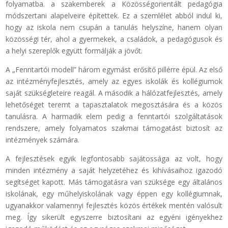
folyamatba. a szakemberek a Közösségorientált pedagógia
módszertani alapelveire építettek. Ez a szemlélet abból indul ki,
hogy az iskola nem csupán a tanulás helyszíne, hanem olyan
közösségi tér, ahol a gyermekek, a családok, a pedagógusok és
a helyi szereplők együtt formálják a jövőt.
A „Fenntartói modell” három egymást erősítő pillérre épül. Az első
az intézményfejlesztés, amely az egyes iskolák és kollégiumok
saját szükségleteire reagál. A második a hálózatfejlesztés, amely
lehetőséget teremt a tapasztalatok megosztására és a közös
tanulásra. A harmadik elem pedig a fenntartói szolgáltatások
rendszere, amely folyamatos szakmai támogatást biztosít az
intézmények számára.
A fejlesztések egyik legfontosabb sajátossága az volt, hogy
minden intézmény a saját helyzetéhez és kihívásaihoz igazodó
segítséget kapott. Más támogatásra van szüksége egy általános
iskolának, egy műhelyiskolának vagy éppen egy kollégiumnak,
ugyanakkor valamennyi fejlesztés közös értékek mentén valósult
meg. Így sikerült egyszerre biztosítani az egyéni igényekhez