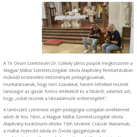
A Te Deum szentmisén Dr. Székely János püspök megköszönte a
Magyar Máltai Szeretetszolgálat Iskola Alapítvány fenntartásában
működő köznevelési intézmények pedagógusainak,
munkatársainak, hogy nem szavakkal, hanem tettekkel tesznek
tanúságot az igazán fontos értékekről és a hitükről, valamint azt,
hogy „sokat tesznek a társadalmunk emberségéért”.
A tanévzáró szentmise végén pedagógiai szolgálati emlékérmet
adott át Kiss Tibor, a Magyar Máltai Szeretetszolgálat Iskola
Alapítvány kuratóriumi elnöke Tóth Istvánné Császár Mariannak,
a máltai Fejlesztő Iskola és Óvoda igazgatójának és