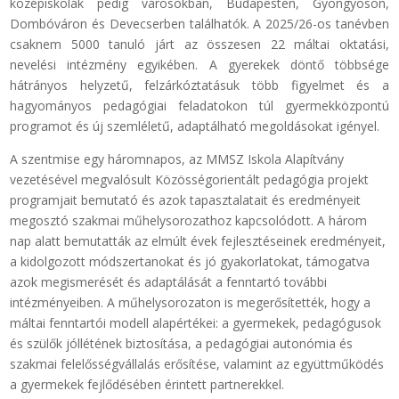
középiskolák pedig városokban, Budapesten, Gyöngyösön,
Dombóváron és Devecserben találhatók. A 2025/26-os tanévben
csaknem 5000 tanuló járt az összesen 22 máltai oktatási,
nevelési intézmény egyikében. A gyerekek döntő többsége
hátrányos helyzetű, felzárkóztatásuk több figyelmet és a
hagyományos pedagógiai feladatokon túl gyermekközpontú
programot és új szemléletű, adaptálható megoldásokat igényel.
A szentmise egy háromnapos, az MMSZ Iskola Alapítvány
vezetésével megvalósult Közösségorientált pedagógia projekt
programjait bemutató és azok tapasztalatait és eredményeit
megosztó szakmai műhelysorozathoz kapcsolódott. A három
nap alatt bemutatták az elmúlt évek fejlesztéseinek eredményeit,
a kidolgozott módszertanokat és jó gyakorlatokat, támogatva
azok megismerését és adaptálását a fenntartó további
intézményeiben. A műhelysorozaton is megerősítették, hogy a
máltai fenntartói modell alapértékei: a gyermekek, pedagógusok
és szülők jóllétének biztosítása, a pedagógiai autonómia és
szakmai felelősségvállalás erősítése, valamint az együttműködés
a gyermekek fejlődésében érintett partnerekkel.