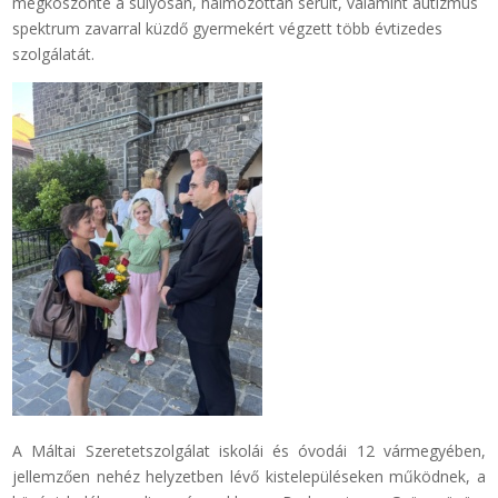
megköszönte a súlyosan, halmozottan sérült, valamint autizmus
spektrum zavarral küzdő gyermekért végzett több évtizedes
szolgálatát.
A Máltai Szeretetszolgálat iskolái és óvodái 12 vármegyében,
jellemzően nehéz helyzetben lévő kistelepüléseken működnek, a