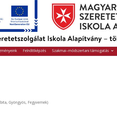
zményeink
Felnőttképzés
Szakmai–módszertani támogatás
Bóbita, Gyöngyös, Fegyvernek)