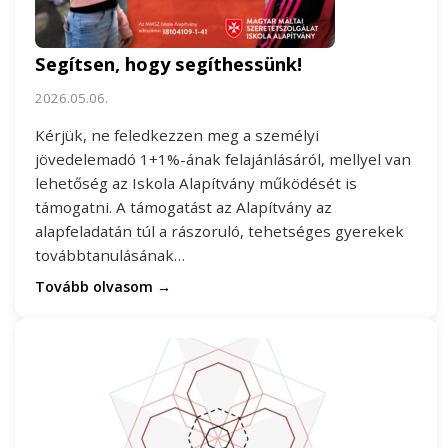
Segítsen, hogy segíthessünk!
2026.05.06.
Kérjük, ne feledkezzen meg a személyi
jövedelemadó 1+1%-ának felajánlásáról, mellyel van
lehetőség az Iskola Alapítvány működését is
támogatni. A támogatást az Alapítvány az
alapfeladatán túl a rászoruló, tehetséges gyerekek
továbbtanulásának…
Tovább olvasom →