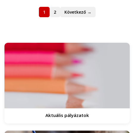
1
2
Következő →
Aktuális pályázatok