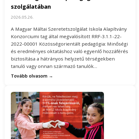
szolgálatában
2026.05.26.
A Magyar Máltai Szeretetszolgálat Iskola Alapítvány
Konzorciumi tag által megvalósított RRF-3.1.1-22-
2022-00001 Közösségorientált pedagógia: Minőségi
és eredményes oktatáshoz való egyenlő hozzáférés
biztosítása a hátrányos helyzetű térségekben
tanuló vagy onnan származó tanulók…
Tovább olvasom →