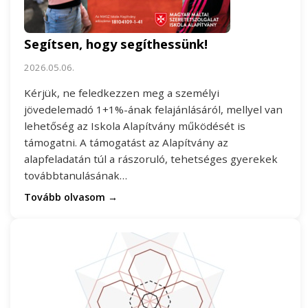
Segítsen, hogy segíthessünk!
2026.05.06.
Kérjük, ne feledkezzen meg a személyi
jövedelemadó 1+1%-ának felajánlásáról, mellyel van
lehetőség az Iskola Alapítvány működését is
támogatni. A támogatást az Alapítvány az
alapfeladatán túl a rászoruló, tehetséges gyerekek
továbbtanulásának…
Tovább olvasom →