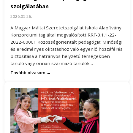
szolgálatában
2026.05.26.
A Magyar Máltai Szeretetszolgálat Iskola Alapítvány
Konzorciumi tag által megvalósított RRF-3.1.1-22-
2022-00001 Közösségorientált pedagógia: Minőségi
és eredményes oktatáshoz való egyenlő hozzáférés
biztosítása a hátrányos helyzetű térségekben
tanuló vagy onnan származó tanulók…
Tovább olvasom →