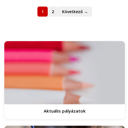
1
2
Következő →
Aktuális pályázatok