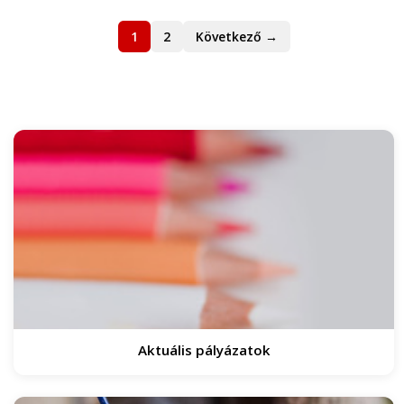
1
2
Következő →
Aktuális pályázatok