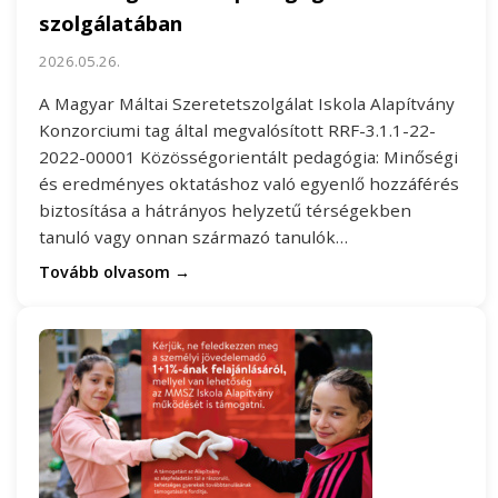
szolgálatában
2026.05.26.
A Magyar Máltai Szeretetszolgálat Iskola Alapítvány
Konzorciumi tag által megvalósított RRF-3.1.1-22-
2022-00001 Közösségorientált pedagógia: Minőségi
és eredményes oktatáshoz való egyenlő hozzáférés
biztosítása a hátrányos helyzetű térségekben
tanuló vagy onnan származó tanulók…
Tovább olvasom →