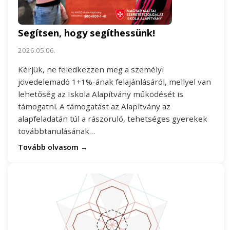
Segítsen, hogy segíthessünk!
2026.05.06.
Kérjük, ne feledkezzen meg a személyi
jövedelemadó 1+1%-ának felajánlásáról, mellyel van
lehetőség az Iskola Alapítvány működését is
támogatni. A támogatást az Alapítvány az
alapfeladatán túl a rászoruló, tehetséges gyerekek
továbbtanulásának…
Tovább olvasom →