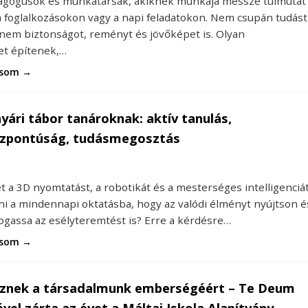
gógusok és munkatársak, akiknek munkája messze túlmutat
a foglalkozásokon vagy a napi feladatokon. Nem csupán tudást
anem biztonságot, reményt és jövőképet is. Olyan
t építenek,…
asom →
nyári tábor tanároknak: aktív tanulás,
zpontúság, tudásmegosztás
 a 3D nyomtatást, a robotikát és a mesterséges intelligenciá
ni a mindennapi oktatásba, hogy az valódi élményt nyújtson é
gassa az esélyteremtést is? Erre a kérdésre…
asom →
sznek a társadalmunk emberségéért – Te Deum
vel zárta az évet a Máltai Iskola Alapítvány