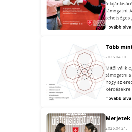
felajánlásár
támogatni. A
tehetséges
Tovább olv
Több mint
2026.04.30.
Mitől válik 
támogatni a
hogy az ere
kérdésekre
Tovább olv
Merjetek 
2026.04.21.