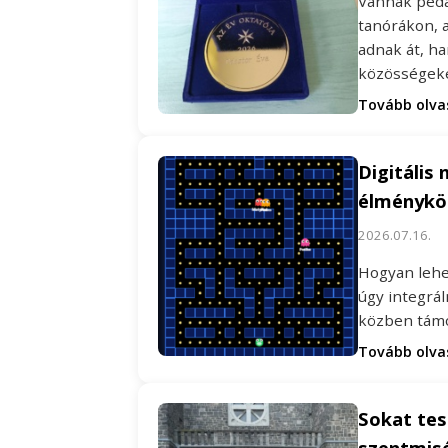
Vannak peda
tanórákon, 
adnak át, h
közösségeke
Tovább olv
Digitális 
élménykö
2026.07.16.
Hogyan lehet
úgy integrál
közben támo
Tovább olv
Sokat te
szentmisé