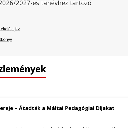
 2026/2027-es tanévhez tartozó
ékelési jkv
zőkönyv
özlemények
 ereje – Átadták a Máltai Pedagógiai Díjakat