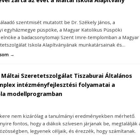
álaadó szentmisét mutatott be Dr. Székely János, a
i egyházmegye püspöke, a Magyar Katolikus Püspöki
 elnöke a badacsonytomaji Szent Imre-templomban a Magyar
etetszolgálat Iskola Alapítványának munkatársainak és…
asom →
Máltai Szeretetszolgálat Tiszaburai Általános
mplex intézményfejlesztési folyamatai a
ola modellprogramban
sikere nem kizárólag a tanulmányi eredményekben mérhető.
yire fontos, hogy a diákok szívesen járjanak be, megtalálják 
közösségben, legyenek céljaik, és érezzék, hogy számítanak.