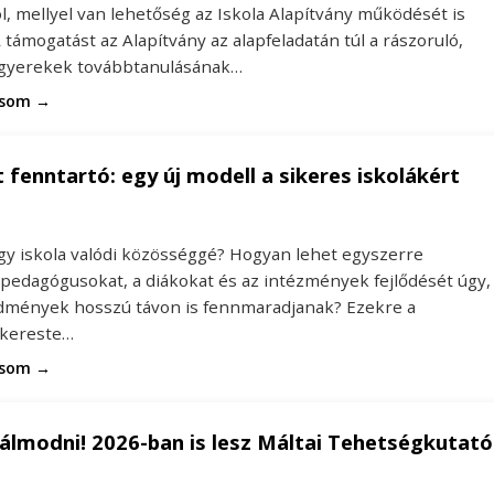
ól, mellyel van lehetőség az Iskola Alapítvány működését is
 támogatást az Alapítvány az alapfeladatán túl a rászoruló,
 gyerekek továbbtanulásának…
asom →
 fenntartó: egy új modell a sikeres iskolákért
egy iskola valódi közösséggé? Hogyan lehet egyszerre
 pedagógusokat, a diákokat és az intézmények fejlődését úgy,
dmények hosszú távon is fennmaradjanak? Ezekre a
 kereste…
asom →
álmodni! 2026-ban is lesz Máltai Tehetségkutató