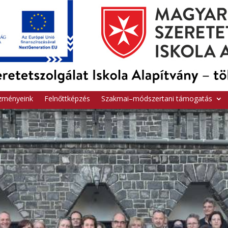
zményeink
Felnőttképzés
Szakmai–módszertani támogatás