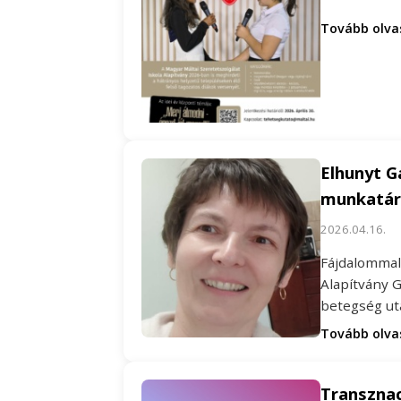
Tovább olv
Elhunyt G
munkatár
2026.04.16.
Fájdalommal 
Alapítvány G
betegség ut
Tovább olv
Transznac