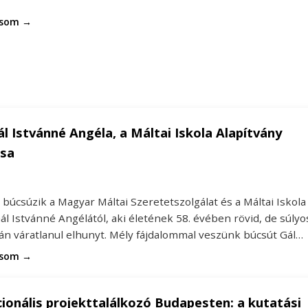
asom →
ál Istvánné Angéla, a Máltai Iskola Alapítvány
sa
búcsúzik a Magyar Máltai Szeretetszolgálat és a Máltai Iskola
ál Istvánné Angélától, aki életének 58. évében rövid, de súlyo
án váratlanul elhunyt. Mély fájdalommal veszünk búcsút Gál…
asom →
ionális projekttalálkozó Budapesten: a kutatási