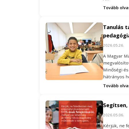
Tovább olv
Tanulás 
pedagógi
2026.05.26.
A Magyar Mál
megvalósíto
Minőségi és
hátrányos h
Tovább olv
Segítsen,
2026.05.06.
Kérjük, ne 