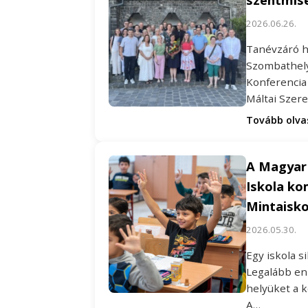
2026.06.26.
Tanévzáró h
Szombathely
Konferencia
Máltai Szer
Tovább olv
A Magyar 
Iskola ko
Mintaisk
2026.05.30.
Egy iskola 
Legalább enn
helyüket a 
A…