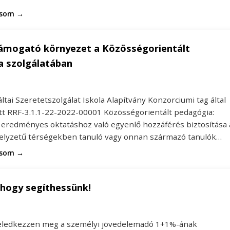
asom →
támogató környezet a Közösségorientált
a szolgálatában
tai Szeretetszolgálat Iskola Alapítvány Konzorciumi tag által
tt RRF-3.1.1-22-2022-00001 Közösségorientált pedagógia:
 eredményes oktatáshoz való egyenlő hozzáférés biztosítása 
elyzetű térségekben tanuló vagy onnan származó tanulók…
asom →
 hogy segíthessünk!
feledkezzen meg a személyi jövedelemadó 1+1%-ának