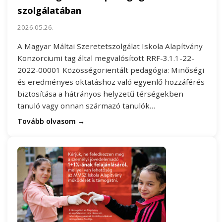
szolgálatában
2026.05.26.
A Magyar Máltai Szeretetszolgálat Iskola Alapítvány
Konzorciumi tag által megvalósított RRF-3.1.1-22-
2022-00001 Közösségorientált pedagógia: Minőségi
és eredményes oktatáshoz való egyenlő hozzáférés
biztosítása a hátrányos helyzetű térségekben
tanuló vagy onnan származó tanulók…
Tovább olvasom →