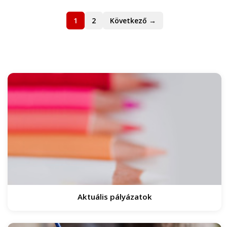
1
2
Következő →
Aktuális pályázatok