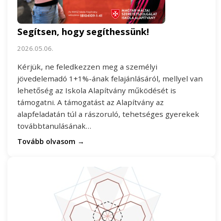
Segítsen, hogy segíthessünk!
2026.05.06.
Kérjük, ne feledkezzen meg a személyi
jövedelemadó 1+1%-ának felajánlásáról, mellyel van
lehetőség az Iskola Alapítvány működését is
támogatni. A támogatást az Alapítvány az
alapfeladatán túl a rászoruló, tehetséges gyerekek
továbbtanulásának…
Tovább olvasom →