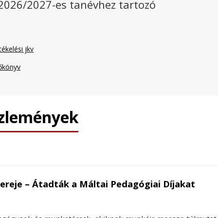
 2026/2027-es tanévhez tartozó
ékelési jkv
zőkönyv
özlemények
 ereje – Átadták a Máltai Pedagógiai Díjakat