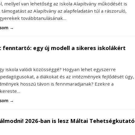
ól, mellyel van lehetőség az Iskola Alapítvány működését is
 támogatást az Alapítvány az alapfeladatán túl a rászoruló,
 gyerekek továbbtanulásának…
asom →
 fenntartó: egy új modell a sikeres iskolákért
egy iskola valódi közösséggé? Hogyan lehet egyszerre
 pedagógusokat, a diákokat és az intézmények fejlődését úgy,
dmények hosszú távon is fennmaradjanak? Ezekre a
 kereste…
asom →
álmodni! 2026-ban is lesz Máltai Tehetségkutató