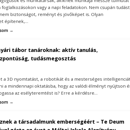
gógusok és munkatársak, akiknek munkája messze túlmutat
a foglalkozásokon vagy a napi feladatokon. Nem csupán tudást
anem biztonságot, reményt és jövőképet is. Olyan
t építenek,…
asom →
nyári tábor tanároknak: aktív tanulás,
zpontúság, tudásmegosztás
 a 3D nyomtatást, a robotikát és a mesterséges intelligenciá
ni a mindennapi oktatásba, hogy az valódi élményt nyújtson é
gassa az esélyteremtést is? Erre a kérdésre…
asom →
sznek a társadalmunk emberségéért – Te Deum
vel zárta az évet a Máltai Iskola Alapítvány