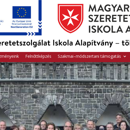
zményeink
Felnőttképzés
Szakmai–módszertani támogatás