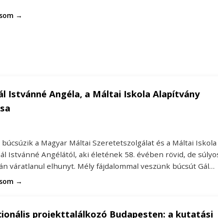
asom →
ál Istvánné Angéla, a Máltai Iskola Alapítvány
sa
búcsúzik a Magyar Máltai Szeretetszolgálat és a Máltai Iskola
ál Istvánné Angélától, aki életének 58. évében rövid, de súlyo
án váratlanul elhunyt. Mély fájdalommal veszünk búcsút Gál…
asom →
ionális projekttalálkozó Budapesten: a kutatási