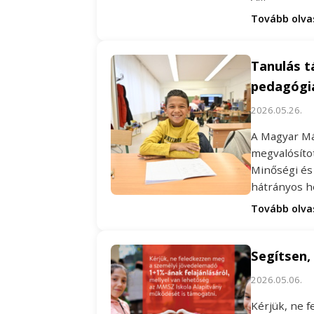
Tovább olv
Tanulás 
pedagógi
2026.05.26.
A Magyar Mál
megvalósíto
Minőségi és
hátrányos h
Tovább olv
Segítsen,
2026.05.06.
Kérjük, ne 