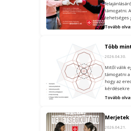
felajánlásár
támogatni. A
tehetséges
Tovább olv
Több mint
2026.04.30.
Mitől válik 
támogatni a
hogy az ere
kérdésekre
Tovább olv
Merjetek 
2026.04.21.