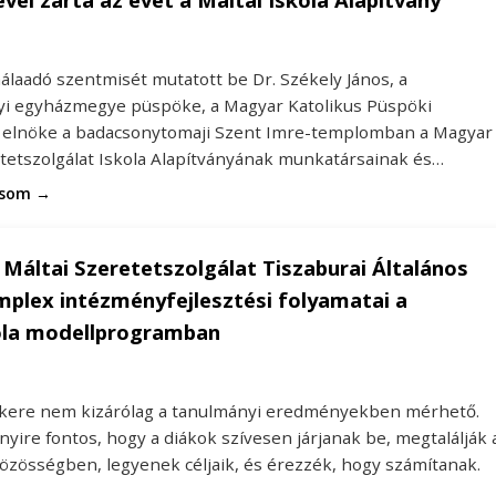
álaadó szentmisét mutatott be Dr. Székely János, a
i egyházmegye püspöke, a Magyar Katolikus Püspöki
 elnöke a badacsonytomaji Szent Imre-templomban a Magyar
etetszolgálat Iskola Alapítványának munkatársainak és…
asom →
Máltai Szeretetszolgálat Tiszaburai Általános
mplex intézményfejlesztési folyamatai a
ola modellprogramban
sikere nem kizárólag a tanulmányi eredményekben mérhető.
yire fontos, hogy a diákok szívesen járjanak be, megtalálják 
közösségben, legyenek céljaik, és érezzék, hogy számítanak.