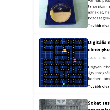
Vannak peda
tanórákon, 
adnak át, h
közösségeke
Tovább olv
Digitális 
élménykö
2026.07.16.
Hogyan lehet
úgy integrál
közben támo
Tovább olv
Sokat te
szentmisé