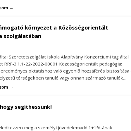
asom →
támogató környezet a Közösségorientált
a szolgálatában
tai Szeretetszolgálat Iskola Alapítvány Konzorciumi tag által
tt RRF-3.1.1-22-2022-00001 Közösségorientált pedagógia:
 eredményes oktatáshoz való egyenlő hozzáférés biztosítása 
elyzetű térségekben tanuló vagy onnan származó tanulók…
asom →
 hogy segíthessünk!
feledkezzen meg a személyi jövedelemadó 1+1%-ának