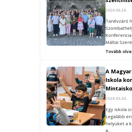
2026.06.26.
Tanévzáró h
Szombathely
Konferencia
Máltai Szer
Tovább olv
A Magyar 
Iskola ko
Mintaisk
2026.05.30.
Egy iskola 
Legalább enn
helyüket a 
A…