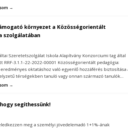
asom →
támogató környezet a Közösségorientált
a szolgálatában
tai Szeretetszolgálat Iskola Alapítvány Konzorciumi tag által
tt RRF-3.1.1-22-2022-00001 Közösségorientált pedagógia:
 eredményes oktatáshoz való egyenlő hozzáférés biztosítása 
elyzetű térségekben tanuló vagy onnan származó tanulók…
asom →
 hogy segíthessünk!
feledkezzen meg a személyi jövedelemadó 1+1%-ának