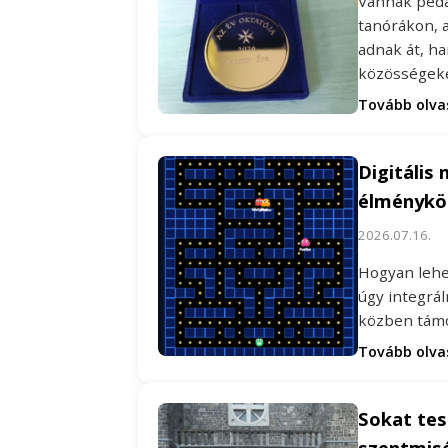
Vannak peda
tanórákon, 
adnak át, h
közösségeke
Tovább olv
Digitális 
élménykö
2026.07.16.
Hogyan lehet
úgy integrál
közben támo
Tovább olv
Sokat te
szentmisé