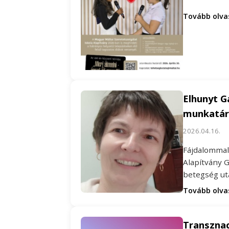
Tovább olv
Elhunyt G
munkatár
2026.04.16.
Fájdalommal 
Alapítvány G
betegség ut
Tovább olv
Transznac