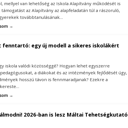
ól, mellyel van lehetőség az Iskola Alapítvány működését is
 támogatást az Alapítvány az alapfeladatán túl a rászoruló,
 gyerekek továbbtanulásának…
asom →
 fenntartó: egy új modell a sikeres iskolákért
egy iskola valódi közösséggé? Hogyan lehet egyszerre
 pedagógusokat, a diákokat és az intézmények fejlődését úgy,
dmények hosszú távon is fennmaradjanak? Ezekre a
 kereste…
asom →
álmodni! 2026-ban is lesz Máltai Tehetségkutató