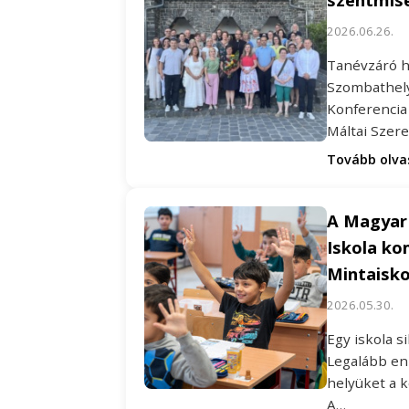
2026.06.26.
Tanévzáró h
Szombathely
Konferencia
Máltai Szer
Tovább olv
A Magyar 
Iskola ko
Mintaisk
2026.05.30.
Egy iskola 
Legalább enn
helyüket a 
A…