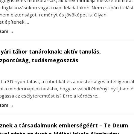
gógusok és munkatársak, akiknek munkája messze túlmutat
a foglalkozásokon vagy a napi feladatokon. Nem csupán tudást
anem biztonságot, reményt és jövőképet is. Olyan
t építenek,…
asom →
nyári tábor tanároknak: aktív tanulás,
zpontúság, tudásmegosztás
 a 3D nyomtatást, a robotikát és a mesterséges intelligenciá
ni a mindennapi oktatásba, hogy az valódi élményt nyújtson é
gassa az esélyteremtést is? Erre a kérdésre…
asom →
sznek a társadalmunk emberségéért – Te Deum
vel zárta az évet a Máltai Iskola Alapítvány