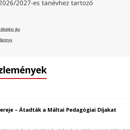
 2026/2027-es tanévhez tartozó
ékelési jkv
zőkönyv
özlemények
 ereje – Átadták a Máltai Pedagógiai Díjakat