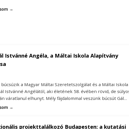
asom →
ál Istvánné Angéla, a Máltai Iskola Alapítvány
sa
búcsúzik a Magyar Máltai Szeretetszolgálat és a Máltai Iskola
ál Istvánné Angélától, aki életének 58. évében rövid, de súlyo
án váratlanul elhunyt. Mély fájdalommal veszünk búcsút Gál…
asom →
ionális projekttalálkozó Budapesten: a kutatási