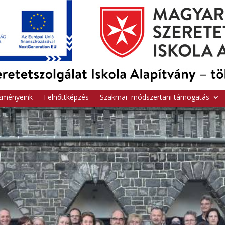
zményeink
Felnőttképzés
Szakmai–módszertani támogatás