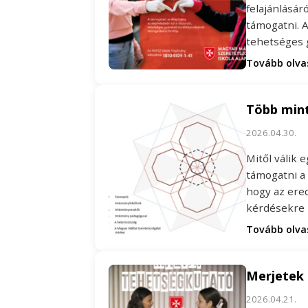
felajánlásár
támogatni. A
tehetséges
Tovább olv
Több mint
2026.04.30.
Mitől válik 
támogatni a
hogy az ere
kérdésekre
Tovább olv
Merjetek 
2026.04.21.