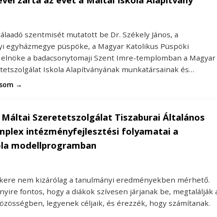
álaadó szentmisét mutatott be Dr. Székely János, a
i egyházmegye püspöke, a Magyar Katolikus Püspöki
 elnöke a badacsonytomaji Szent Imre-templomban a Magyar
etetszolgálat Iskola Alapítványának munkatársainak és…
asom →
Máltai Szeretetszolgálat Tiszaburai Általános
mplex intézményfejlesztési folyamatai a
ola modellprogramban
sikere nem kizárólag a tanulmányi eredményekben mérhető.
yire fontos, hogy a diákok szívesen járjanak be, megtalálják 
közösségben, legyenek céljaik, és érezzék, hogy számítanak.