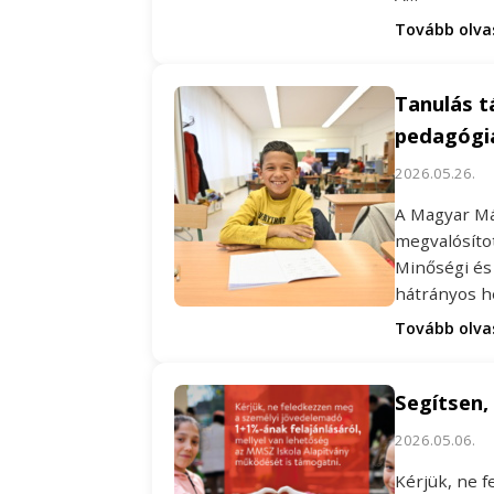
Tovább olv
Tanulás 
pedagógi
2026.05.26.
A Magyar Mál
megvalósíto
Minőségi és
hátrányos h
Tovább olv
Segítsen,
2026.05.06.
Kérjük, ne 