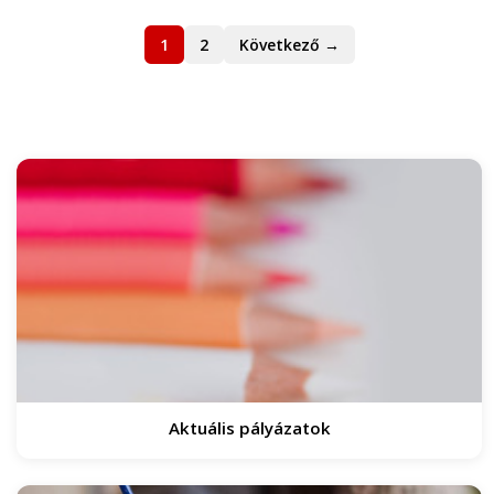
1
2
Következő →
Aktuális pályázatok