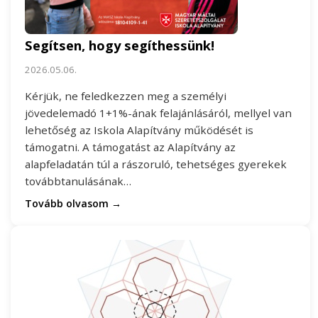
Segítsen, hogy segíthessünk!
2026.05.06.
Kérjük, ne feledkezzen meg a személyi
jövedelemadó 1+1%-ának felajánlásáról, mellyel van
lehetőség az Iskola Alapítvány működését is
támogatni. A támogatást az Alapítvány az
alapfeladatán túl a rászoruló, tehetséges gyerekek
továbbtanulásának…
Tovább olvasom →