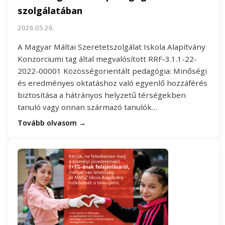
szolgálatában
2026.05.26.
A Magyar Máltai Szeretetszolgálat Iskola Alapítvány
Konzorciumi tag által megvalósított RRF-3.1.1-22-
2022-00001 Közösségorientált pedagógia: Minőségi
és eredményes oktatáshoz való egyenlő hozzáférés
biztosítása a hátrányos helyzetű térségekben
tanuló vagy onnan származó tanulók…
Tovább olvasom →