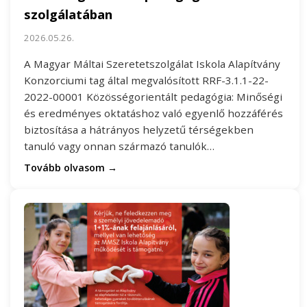
szolgálatában
2026.05.26.
A Magyar Máltai Szeretetszolgálat Iskola Alapítvány
Konzorciumi tag által megvalósított RRF-3.1.1-22-
2022-00001 Közösségorientált pedagógia: Minőségi
és eredményes oktatáshoz való egyenlő hozzáférés
biztosítása a hátrányos helyzetű térségekben
tanuló vagy onnan származó tanulók…
Tovább olvasom →