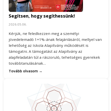
Segítsen, hogy segíthessünk!
2026.05.06.
Kérjük, ne feledkezzen meg a személyi
jövedelemadó 1+1%-ának felajánlásáról, mellyel van
lehetőség az Iskola Alapítvány működését is
támogatni. A támogatást az Alapítvány az
alapfeladatán túl a rászoruló, tehetséges gyerekek
továbbtanulásának…
Tovább olvasom →