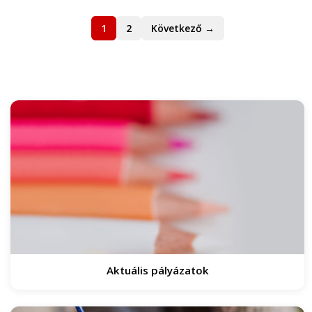
1
2
Következő →
Aktuális pályázatok