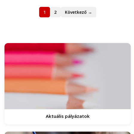
1
2
Következő →
Aktuális pályázatok