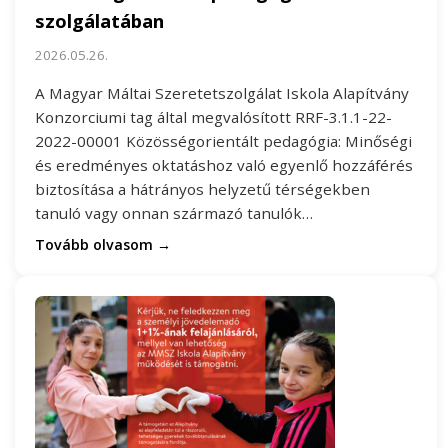
szolgálatában
2026.05.26.
A Magyar Máltai Szeretetszolgálat Iskola Alapítvány
Konzorciumi tag által megvalósított RRF-3.1.1-22-
2022-00001 Közösségorientált pedagógia: Minőségi
és eredményes oktatáshoz való egyenlő hozzáférés
biztosítása a hátrányos helyzetű térségekben
tanuló vagy onnan származó tanulók…
Tovább olvasom →