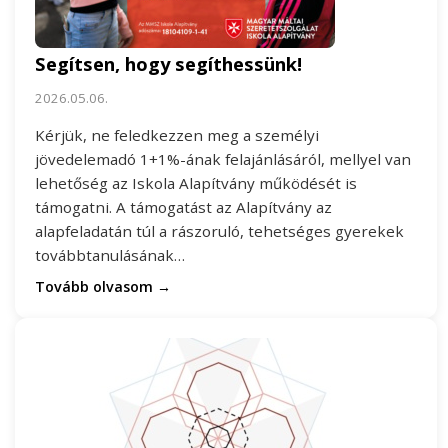
Segítsen, hogy segíthessünk!
2026.05.06.
Kérjük, ne feledkezzen meg a személyi
jövedelemadó 1+1%-ának felajánlásáról, mellyel van
lehetőség az Iskola Alapítvány működését is
támogatni. A támogatást az Alapítvány az
alapfeladatán túl a rászoruló, tehetséges gyerekek
továbbtanulásának…
Tovább olvasom →