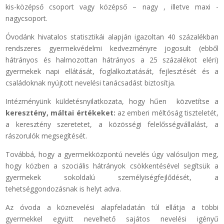
kis-középső csoport vagy középső – nagy , illetve maxi -
nagycsoport.
Óvodánk hivatalos statisztikái alapján igazoltan 40 százalékban
rendszeres gyermekvédelmi kedvezményre jogosult (ebből
hátrányos és halmozottan hátrányos a 25 százalékot eléri)
gyermekek napi ellátását, foglalkoztatását, fejlesztését és a
családoknak nyújtott nevelési tanácsadást biztosítja.
Intézményünk küldetésnyilatkozata, hogy hűen közvetítse a
keresztény,
máltai értékeket:
az emberi méltóság tiszteletét,
a keresztény szeretetet, a közösségi felelősségvállalást, a
rászorulók megsegítését.
Továbbá, hogy a gyermekközpontú nevelés úgy valósuljon meg,
hogy közben a szociális hátrányok csökkentésével segítsük a
gyermekek sokoldalú személyiségfejlődését, a
tehetséggondozásnak is helyt adva.
Az óvoda a köznevelési alapfeladatán túl ellátja a többi
gyermekkel együtt nevelhető sajátos nevelési igényű