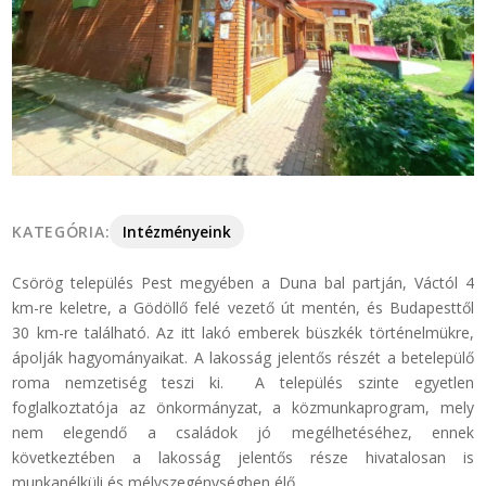
KATEGÓRIA:
Intézményeink
Csörög település Pest megyében a Duna bal partján, Váctól 4
km-re keletre, a Gödöllő felé vezető út mentén, és Budapesttől
30 km-re található. Az itt lakó emberek büszkék történelmükre,
ápolják hagyományaikat. A lakosság jelentős részét a betelepülő
roma nemzetiség teszi ki. A település szinte egyetlen
foglalkoztatója az önkormányzat, a közmunkaprogram, mely
nem elegendő a családok jó megélhetéséhez, ennek
következtében a lakosság jelentős része hivatalosan is
munkanélküli és mélyszegénységben élő.