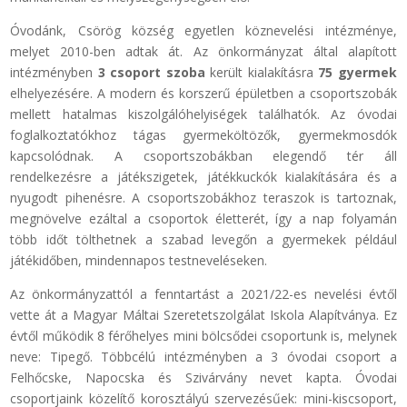
Óvodánk, Csörög község egyetlen köznevelési intézménye,
melyet 2010-ben adtak át. Az önkormányzat által alapított
intézményben
3 csoport szoba
került kialakításra
75 gyermek
elhelyezésére. A modern és korszerű épületben a csoportszobák
mellett hatalmas kiszolgálóhelyiségek találhatók. Az óvodai
foglalkoztatókhoz tágas gyermeköltözők, gyermekmosdók
kapcsolódnak. A csoportszobákban elegendő tér áll
rendelkezésre a játékszigetek, játékkuckók kialakítására és a
nyugodt pihenésre. A csoportszobákhoz teraszok is tartoznak,
megnövelve ezáltal a csoportok életterét, így a nap folyamán
több időt tölthetnek a szabad levegőn a gyermekek például
játékidőben, mindennapos testneveléseken.
Az önkormányzattól a fenntartást a 2021/22-es nevelési évtől
vette át a Magyar Máltai Szeretetszolgálat Iskola Alapítványa. Ez
évtől működik 8 férőhelyes mini bölcsődei csoportunk is, melynek
neve: Tipegő. Többcélú intézményben a 3 óvodai csoport a
Felhőcske, Napocska és Szivárvány nevet kapta. Óvodai
csoportjaink közelítő korosztályú szervezésűek: mini-kiscsoport,