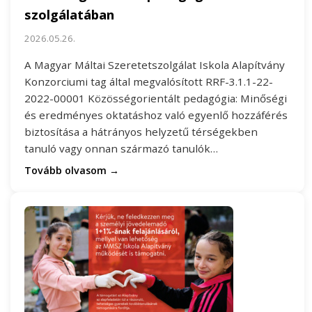
szolgálatában
2026.05.26.
A Magyar Máltai Szeretetszolgálat Iskola Alapítvány
Konzorciumi tag által megvalósított RRF-3.1.1-22-
2022-00001 Közösségorientált pedagógia: Minőségi
és eredményes oktatáshoz való egyenlő hozzáférés
biztosítása a hátrányos helyzetű térségekben
tanuló vagy onnan származó tanulók…
Tovább olvasom →