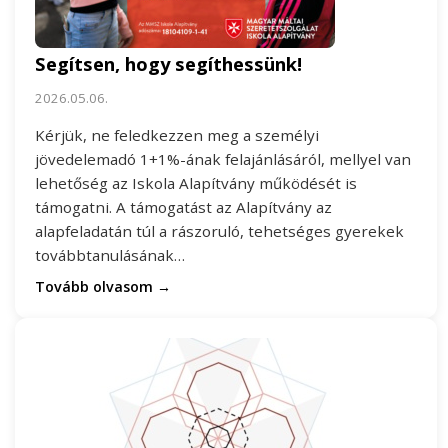
Segítsen, hogy segíthessünk!
2026.05.06.
Kérjük, ne feledkezzen meg a személyi
jövedelemadó 1+1%-ának felajánlásáról, mellyel van
lehetőség az Iskola Alapítvány működését is
támogatni. A támogatást az Alapítvány az
alapfeladatán túl a rászoruló, tehetséges gyerekek
továbbtanulásának…
Tovább olvasom →