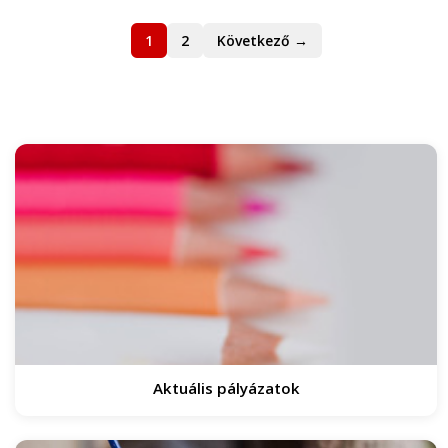
1
2
Következő →
Aktuális pályázatok